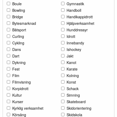
Boule
Gymnastik
Bowling
Handboll
Bridge
Handikappidrott
Bytesmarknad
Hjälpverksamhet
Båtsport
Hunddressyr
Curling
Idrott
Cykling
Innebandy
Dans
Ishockey
Dart
Jakt
Dykning
Kanot
Fest
Karate
Film
Kolning
Filmvisning
Konst
Korpidrott
Schack
Kultur
Simning
Kurser
Skateboard
Kyrklig verksamhet
Skidorientering
Körsång
Skidskola