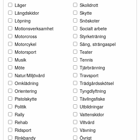
Läger
Skolidrott
Längdskidor
Skytte
Löpning
Snöskoter
Motionsverksamhet
Socialt arbete
Motorcross
Styrketräning
Motorcykel
Sång, strängaspel
Motorsport
Teater
Musik
Tennis
Möte
Tjärbränning
Natur/Miljövård
Travsport
Omklädning
Trädgårdsskötsel
Orientering
Tyngdlyftning
Pistolskytte
Tävlingsfiske
Politik
Utbildningar
Rally
Vattenskidor
Rehab
Viltvård
Ridsport
Vävning
Rinkbandy
Övrigt