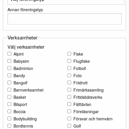
Annan föreningstyp
Verksamheter
Välj verksamheter
Alpint
Fiske
Babysim
Flugfiske
Badminton
Fotboll
Bandy
Foto
Bangolf
Friidrott
Barnverksamhet
Frimärkssamling
Basket
Fritidsbåtsverks
Bilsport
Fälttävlan
Boccia
Föreläsningar
Bodybuilding
Försvar och hemvärn
Bordtennis
Golf